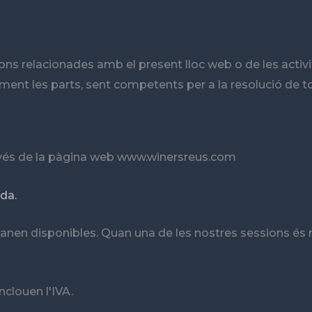
ions relacionades amb el present lloc web o de les activi
ent les parts, sent competents per a la resolució de to
ravés de la pàgina web www.winersreus.com
da.
nen disponibles. Quan una de les nostres sessions és 
inclouen l'IVA.