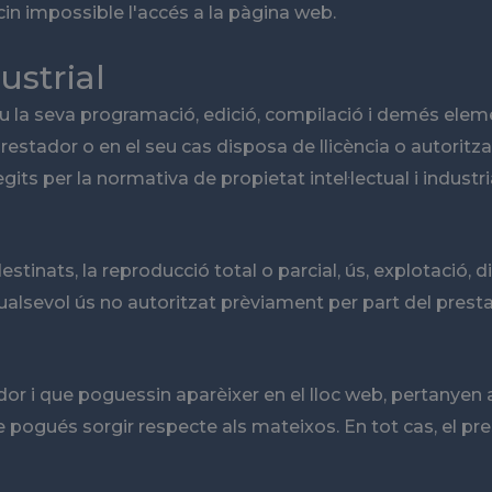
in impossible l'accés a la pàgina web.
dustrial
tatiu la seva programació, edició, compilació i demés ele
 prestador o en el seu cas disposa de llicència o autoritz
 per la normativa de propietat intel·lectual i industrial
stinats, la reproducció total o parcial, ús, explotació, d
 Qualsevol ús no autoritzat prèviament per part del pre
stador i que poguessin aparèixer en el lloc web, pertanyen
 pogués sorgir respecte als mateixos. En tot cas, el pr