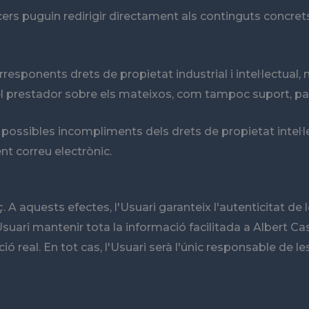
uguin redirigir directament als continguts concrets del
rresponents drets de propietat industrial i intel·lectual, 
del prestador sobre els mateixos, com tampoc suport, pa
 possibles incompliments dels drets de propietat intel·le
nt correu electrònic.
aç. A aquests efectes, l'Usuari garanteix l'autenticitat 
 l'Usuari mantenir tota la informació facilitada a Alber
 real. En tot cas, l'Usuari serà l'únic responsable de le