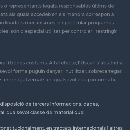
rs o representants legals, responsables últims de
crets als quals accedeixen els menors correspon a
us ordinadors mecanismes, en particular programes
es, són d'especial utilitat per controlar i restringir
al i bones costums. A tal efecte, l'Usuari s'abstindrà
alsevol forma puguin danyar, inutilitzar, sobrecarregar,
nguts emmagatzemats en qualsevol equip informàtic
a disposició de tercers informacions, dades,
ral, qualsevol classe de material que:
onstitucionalment, en tractats internacionals i altres