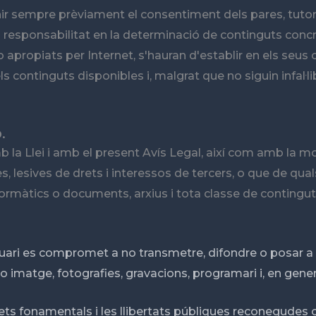
enir sempre prèviament el consentiment dels pares, tuto
 La responsabilitat en la determinació de continguts con
no apropiats per Internet, s'hauran d'establir en els se
s continguts disponibles i, malgrat que no siguin infal·libl
.
la Llei i amb el present Avís Legal, així com amb la mor
ides, lesives de drets i interessos de tercers, o que de qu
 informàtics o documents, arxius i tota classe de conti
 l'Usuari es compromet a no transmetre, difondre o posar 
 o imatge, fotografies, gravacions, programari i, en gene
rets fonamentals i les llibertats públiques reconegudes c