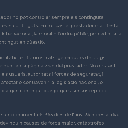
estador no pot controlar sempre els continguts
uests continguts. En tot cas, el prestador manifesta
ternacional, la moral o l'ordre públic, procedint a la
ontingut en qüestió.
mitatiu, en fòrums, xats, generadors de blogs,
pendent en la pàgina web del prestador. No obstant
els usuaris, autoritats i forces de seguretat, i
fectar o contravenir la legislació nacional, o
oc web algun contingut que pogués ser susceptible
e funcionament els 365 dies de l'any, 24 hores al dia.
esdevinguin causes de força major, catàstrofes