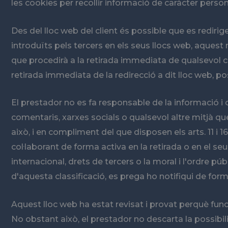
les cookies per recollir informació de caràcter person
Des del lloc web del client és possible que es rediri
introduïts pels tercers en els seus llocs web, aques
que procedirà a la retirada immediata de qualsevol con
retirada immediata de la redirecció a dit lloc web, 
El prestador no es fa responsable de la informació i
comentaris, xarxes socials o qualsevol altre mitjà 
això, i en compliment del que disposen els arts. 11 i 1
col·laborant de forma activa en la retirada o en el se
internacional, drets de tercers o la moral i l'ordre p
d'aquesta classificació, es prega ho notifiqui de for
Aquest lloc web ha estat revisat i provat perquè funci
No obstant això, el prestador no descarta la possibi