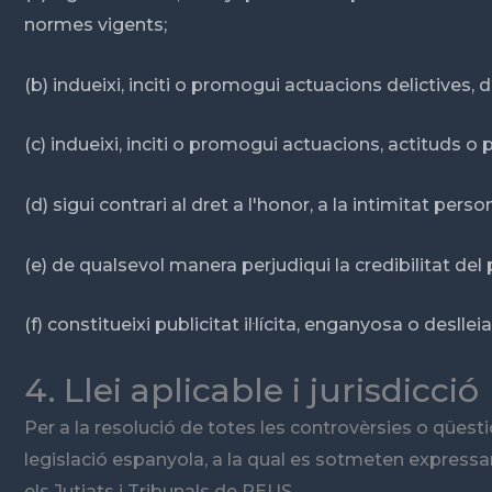
normes vigents;
(b) indueixi, inciti o promogui actuacions delictives, de
(c) indueixi, inciti o promogui actuacions, actituds o
(d) sigui contrari al dret a l'honor, a la intimitat per
(e) de qualsevol manera perjudiqui la credibilitat del 
(f) constitueixi publicitat il·lícita, enganyosa o deslleial
4. Llei aplicable i jurisdicció
Per a la resolució de totes les controvèrsies o qüest
legislació espanyola, a la qual es sotmeten expressam
els Jutjats i Tribunals de REUS.