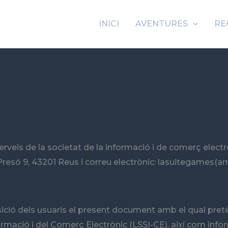
INICI
AVENTURES
RE
serveis de la societat de la informació i de comerç electr
 Presó 9, 43201 Reus i correu electrònic: lasuitegames(
osició dels usuaris el present document amb el qual pr
formació i del Comerç Electrònic (LSSI-CE), així com info