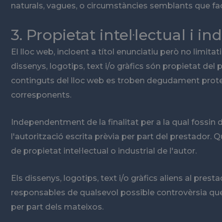
naturals, vagues, o circumstàncies semblants que fac
3. Propietat intel·lectual i in
El lloc web, incloent a títol enunciatiu però no limi
dissenys, logotips, text i/o gràfics són propietat del
continguts del lloc web es troben degudament protegits
corresponents.
Independentment de la finalitat per a la qual fossin de
l'autorització escrita prèvia per part del prestador.
de propietat intel·lectual o industrial de l'autor.
Els dissenys, logotips, text i/o gràfics aliens al pre
responsables de qualsevol possible controvèrsia que
per part dels mateixos.