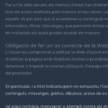
Per a l'ús dels serveis, els menors d'edat han d'obt
tots els actes realitzats pels menors al seu càrrec.
aquells, és per això que si accedeixen a continguts 
informàtics, filtres i blocatges, que permetin limitar el
els materials als quals poden accedir els menors.
Obligació de fer un ús correcte de la Web
L'Usuari es compromet a utilitzar la Web d'acord amb 
d'utilitzar la pàgina amb finalitats il·lícites o prohib
deteriorar o impedir la normal utilització d'equips
del prestador.
En particular, i a títol indicatiu però no exhaustiu,
continguts, missatges, gràfics, dibuixos, arxius de so
(a) sigui contrària, menyspreï o atempti contra els d