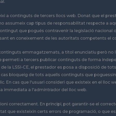
al.
geixi a continguts de tercers llocs web. Donat que el pr
t no assumeix cap tipus de responsabilitat respecte a aq
tingut que pogués contravenir la legislació nacional o in
posant en coneixement de les autoritats competents el c
 continguts emmagatzemats, a títol enunciatiu però no li
que permeti a tercers publicar continguts de forma inde
6 de la LSSI-CE, el prestador es posa a disposició de tots 
u cas bloqueig de tots aquells continguts que poguessin a
úblic. En cas que l'usuari consideri que existeix en el ll
ma immediata a l'admintrador del lloc web.
oni correctament. En principi, pot garantir-se el correct
litat que existeixin certs errors de programació, o que 