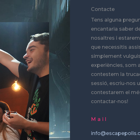
Contacte
Tens alguna pregu
encantaria saber d
nosaltres i estarem
que necessitis ass
simplement vulguis
experiències, som a
contestem la truca
sessió, escriu-nos 
contestarem el més
contactar-nos!
Mail
info@escapepolis.