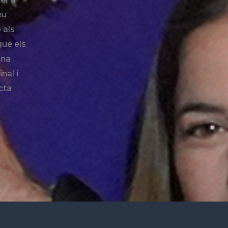
eu
 als
que els
ina
nal i
cta