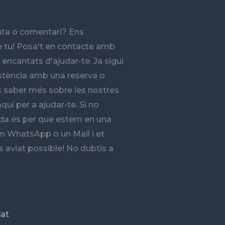
nta o comentari? Ens
e tu! Posa't en contacte amb
 encantats d'ajudar-te. Ja sigui
istència amb una reserva o
 saber més sobre les nostres
quí per a ajudar-te. Si no
da és per que estem en una
un WhatsApp o un Mail i et
 aviat possible! No dubtis a
cat