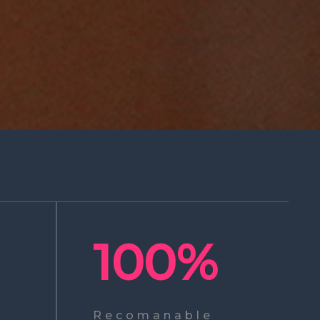
100
%
Recomanable