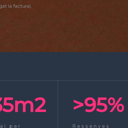
gat la factura).
35
m2
>
95
%
ai per
Ressenyes