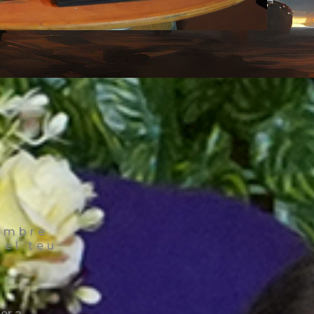
nombre
 el teu
er a