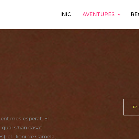
INICI
AVENTURES
RE
P
ent més esperat. El
l qual s’han casat
s), el Dioni de Camela,