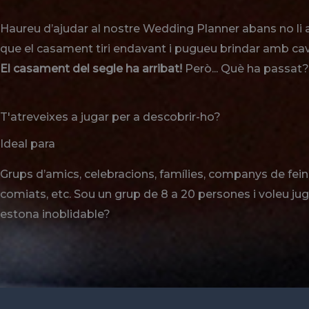
Haureu d’ajudar al nostre Wedding Planner abans no li a
que el casament tiri endavant i pugueu brindar amb cav
El casament del segle ha arribat!
Però... Què ha passat?
T'atreveixes a jugar per a descobrir-ho?
Ideal para
Grups d’amics, celebracions, famílies, companys de fein
comiats, etc. Sou un grup de 8 a 20 persones i voleu jug
estona inoblidable?