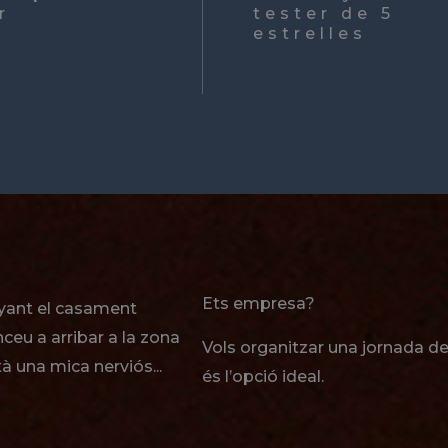
r
tester de 5
estrelles
Ets empresa?
yant el casament
ceu a arribar a la zona
Vols organitzar una jornada d
à una mica nerviós...
és l’opció ideal.