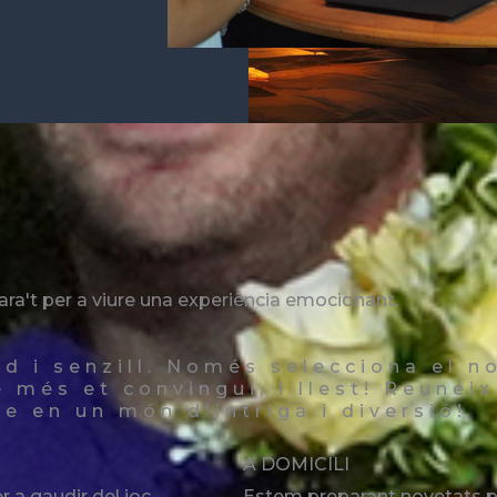
ara't per a viure una experiència emocionant.
id i senzill. Només selecciona el 
e més et convingui, i llest! Reuneix
e en un món d'intriga i diversió!
A DOMICILI
r a gaudir del joc
Estem preparant novetats p