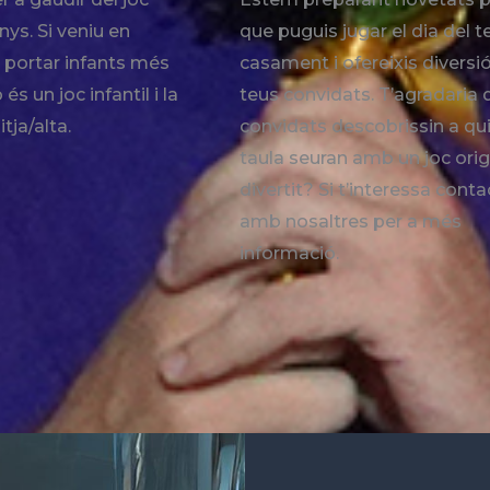
nys. Si veniu en
que puguis jugar el dia del t
 portar infants més
casament i ofereixis diversió
és un joc infantil i la
teus convidats. T’agradaria 
itja/alta.
convidats descobrissin a qu
taula seuran amb un joc origi
divertit? Si t’interessa conta
amb nosaltres per a més
informació.