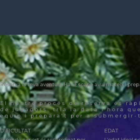
Reserva la teva aventura Hall Escape avui mateix i prep
El nostre procés de reserva és ràp
de jugadors, tria la data i hora qu
equip i prepara't per a submergir-t
DIFICULTAT
EDAT
El mode expert és recomanat per
L’edat ideal pe