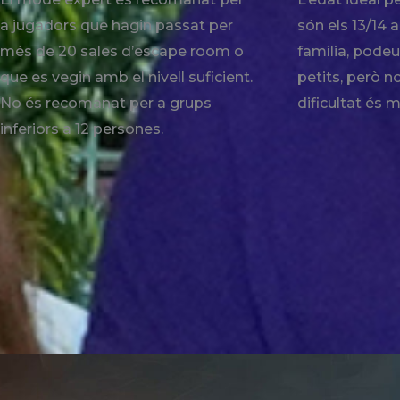
a jugadors que hagin passat per
són els 13/14 a
més de 20 sales d’escape room o
família, podeu
que es vegin amb el nivell suficient.
petits, però no 
No és recomanat per a grups
dificultat és m
inferiors a 12 persones.